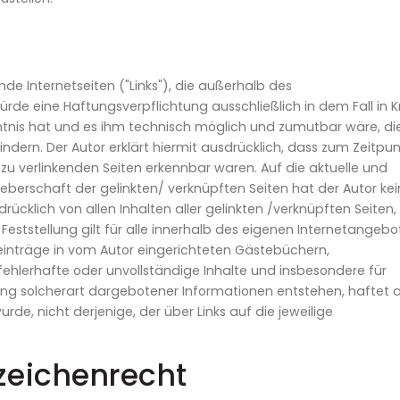
mde Internetseiten ("Links"), die außerhalb des
rde eine Haftungsverpflichtung ausschließlich in dem Fall in K
nntnis hat und es ihm technisch möglich und zumutbar wäre, di
indern. Der Autor erklärt hiermit ausdrücklich, dass zum Zeitpun
n zu verlinkenden Seiten erkennbar waren. Auf die aktuelle und
heberschaft der gelinkten/ verknüpften Seiten hat der Autor kein
sdrücklich von allen Inhalten aller gelinkten /verknüpften Seiten,
Feststellung gilt für alle innerhalb des eigenen Internetangebo
einträge in vom Autor eingerichteten Gästebüchern,
e, fehlerhafte oder unvollständige Inhalte und insbesondere für
ng solcherart dargebotener Informationen entstehen, haftet al
rde, nicht derjenige, der über Links auf die jeweilige
zeichenrecht