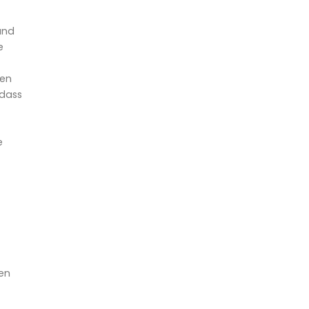
und
e
ten
 dass
e
en