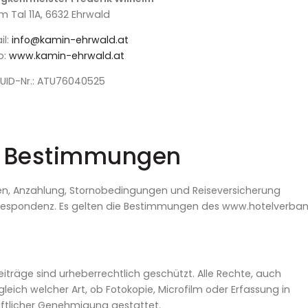
Im Tal 11A, 6632 Ehrwald
l:
info@kamin-ehrwald.at
:
www.kamin-ehrwald.at
UID-Nr.:
ATU76040525
e Bestimmungen
n, Anzahlung, Stornobedingungen und Reiseversicherung
korrespondenz. Es gelten die Bestimmungen des www.hotelverban
träge sind urheberrechtlich geschützt. Alle Rechte, auch
eich welcher Art, ob Fotokopie, Microfilm oder Erfassung in
iftlicher Genehmigung gestattet.