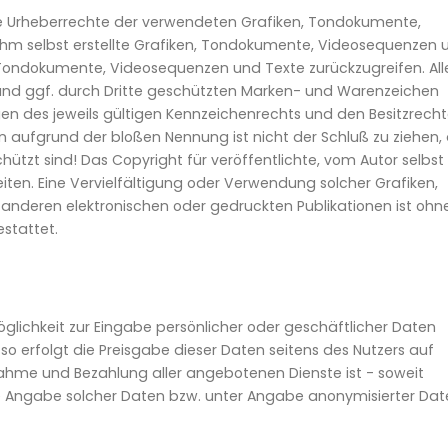
n die Urheberrechte der verwendeten Grafiken, Tondokumente,
hm selbst erstellte Grafiken, Tondokumente, Videosequenzen 
, Tondokumente, Videosequenzen und Texte zurückzugreifen. All
und ggf. durch Dritte geschützten Marken- und Warenzeichen
n des jeweils gültigen Kennzeichenrechts und den Besitzrech
in aufgrund der bloßen Nennung ist nicht der Schluß zu ziehen,
ützt sind! Das Copyright für veröffentlichte, vom Autor selbst
Seiten. Eine Vervielfältigung oder Verwendung solcher Grafiken,
nderen elektronischen oder gedruckten Publikationen ist ohn
stattet.
glichkeit zur Eingabe persönlicher oder geschäftlicher Daten
so erfolgt die Preisgabe dieser Daten seitens des Nutzers auf
hnahme und Bezahlung aller angebotenen Dienste ist - soweit
 Angabe solcher Daten bzw. unter Angabe anonymisierter Dat