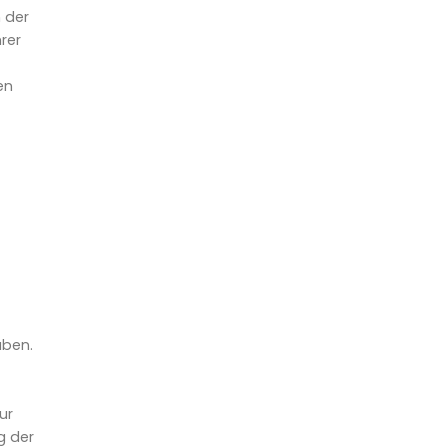
 der
rer
en
aben.
ur
g der