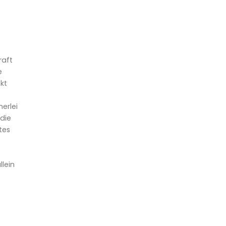
raft
e
kt
erlei
 die
tes
lein