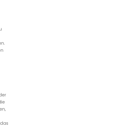
u
en.
en
der
die
en,
 das