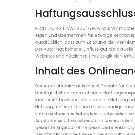
Haftungsausschlus
RECHTLICHER HINWEIS ZU HYPERLINKS: Wir machen
eigen und übernehmen für etwaige Rechtsverst
ausdrücklich, dass zum Zeitpunkt der Verlinku
Der Autor hat keinerlei Einfluss auf die aktue
Websites und nützlichen Links. Es gilt der Ha
Inhalt des Onlinea
Der Autor übernimmt keinerlei Gewähr für die Ak
bereitgestellten Informationen. Haftungsansp
ideeller Art beziehen, die durch die Nutzung
Nutzung fehlerhafter und unvollständiger Inf
sofern seitens des Autors kein nachweislich vor
Angebote sind freibleibend und unverbindlich. 
gesamte Angebot ohne gesonderte Ankündigun
Veröffentlichung zeitweise oder endgültig einz